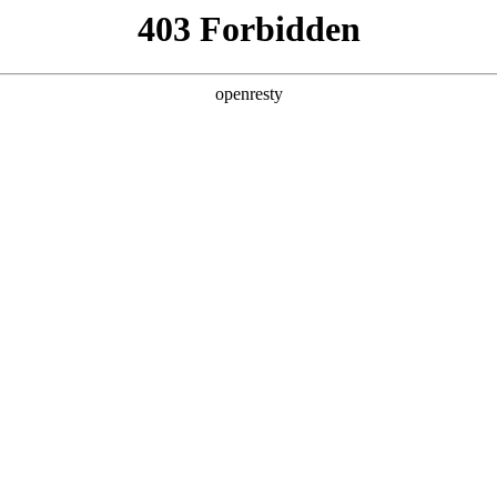
产品及服务
行业解决方案
合作伙伴
投资者关系
，涵盖各大垂直行业，
络。通过不断完善的产品服务体
持、资金链与风控服
，引领全产业链的数字化转